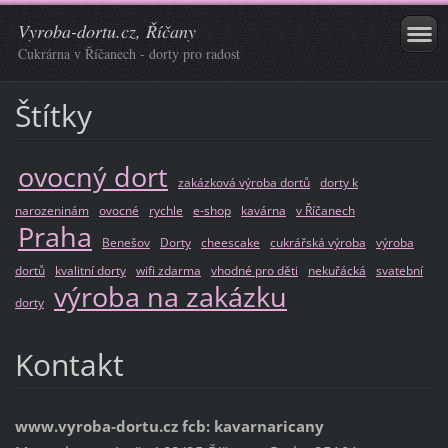
Vyroba-dortu.cz, Říčany
Cukrárna v Říčanech - dorty pro radost
Štítky
ovocný dort
zakázková výroba dortů
dorty k
narozeninám
ovocné
rychle
e-shop
kavárna
v Říčanech
Praha
Benešov
Dorty
cheescake
cukrářská výroba
výroba
dortů
kvalitní dorty
wifi zdarma
vhodné pro děti
nekuřácká
svatební
výroba na zakázku
dorty
Kontakt
www.vyroba-dortu.cz fcb: kavarnaricany