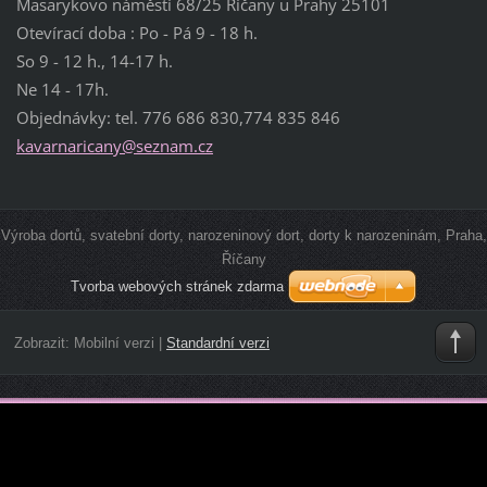
Masarykovo náměstí 68/25 Říčany u Prahy 25101
Otevírací doba : Po - Pá 9 - 18 h.
So 9 - 12 h., 14-17 h.
Ne 14 - 17h.
Objednávky: tel. 776 686 830,774 835 846
kavarnar
icany@se
znam.cz
Výroba dortů, svatební dorty, narozeninový dort, dorty k narozeninám, Praha,
Říčany
Tvorba webových stránek zdarma
Zobrazit:
Mobilní verzi
|
Standardní verzi