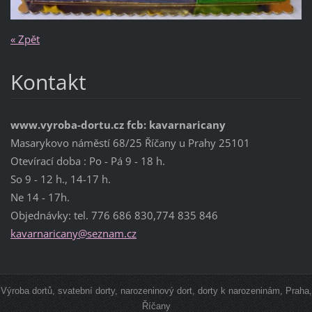
« Zpět
Kontakt
www.vyroba-dortu.cz fcb: kavarnaricany
Masarykovo náměstí 68/25 Říčany u Prahy 25101
Otevírací doba : Po - Pá 9 - 18 h.
So 9 - 12 h., 14-17 h.
Ne 14 - 17h.
Objednávky: tel. 776 686 830,774 835 846
kavarnar
icany@se
znam.cz
Výroba dortů, svatební dorty, narozeninový dort, dorty k narozeninám, Praha,
Říčany