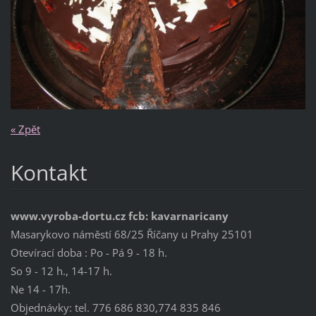
« Zpět
Kontakt
www.vyroba-dortu.cz fcb: kavarnaricany
Masarykovo náměstí 68/25 Říčany u Prahy 25101
Otevírací doba : Po - Pá 9 - 18 h.
So 9 - 12 h., 14-17 h.
Ne 14 - 17h.
Objednávky: tel. 776 686 830,774 835 846